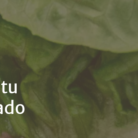
 tu
tado