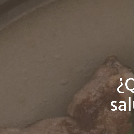
¿Q
sal