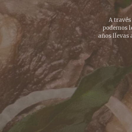
A través
podemos lo
años llevas 